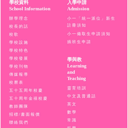
學校資料
入學申請
School Information
Admission
辦學理念
小一「統一派位」新生
註冊須知
校長的話
小一備取生申請須知
校歌
插班生申請
學校設施
學校特色
學校發展
學與教
Learning
學校刊物
and
傳媒報導
Teaching
校曆表
靈育培訓
五十五周年校慶
中文及普通話
五十周年金禧校慶
英文
教師團隊
數學
招標/書面報價
常識
聯絡我們